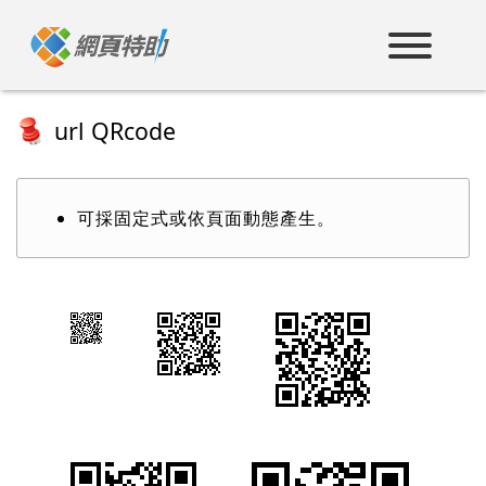
跳
到
主
要
內
容
url QRcode
可採固定式或依頁面動態產生。