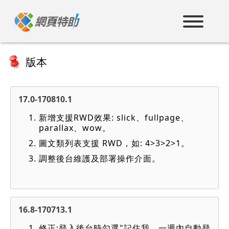
跳
到
主
要
內
容
版本
17.0-170810.1
新增支援RWD效果: slick、fullpage、
parallax、wow。
圖文類列表支援 RWD，如: 4>3>2>1。
調整後台維護及部署操作介面。
16.8-170713.1
修正:登入後台時勾選"記住我，一週內自動登