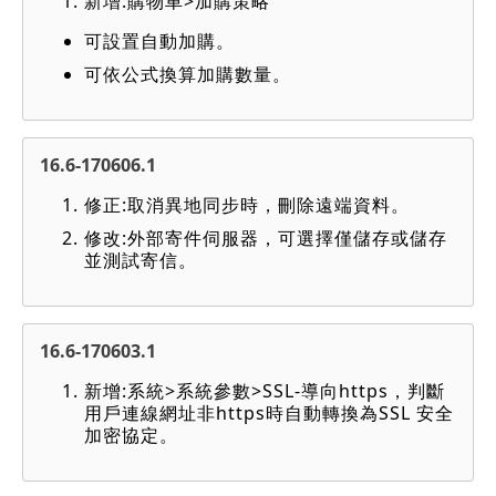
新增:購物車>加購策略
可設置自動加購。
可依公式換算加購數量。
16.6-170606.1
修正:取消異地同步時，刪除遠端資料。
修改:外部寄件伺服器，可選擇僅儲存或儲存
並測試寄信。
16.6-170603.1
新增:系統>系統參數>SSL-導向https，判斷
用戶連線網址非https時自動轉換為SSL 安全
加密協定。