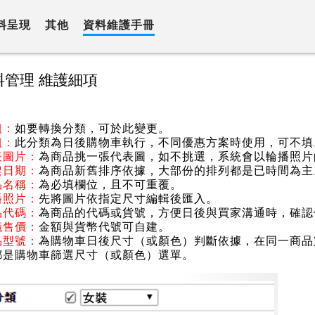
料呈現
其他
資料維護手冊
料管理 維護細項
組：
如要轉換分類，可於此變更。
組：
此分類為日後購物車執行，不同優惠方案時使用，可不填
表圖片：
為商品挑一張代表圖，如不挑選，系統會以輪播照片
架日期：
為商品新舊排序依據，大部份的排列都是已時間為主
品名稱：
為必填欄位，且不可重覆。
播照片：
先將圖片依指定尺寸編輯後匯入。
品代碼：
為商品的代碼或貨號，方便日後與買家溝通時，確認
議售價：
金額與貨幣代號可自建。
品型號：
為購物車日後尺寸（或顏色）判斷依據，在同一商品
都是購物車篩選尺寸（或顏色）選單。