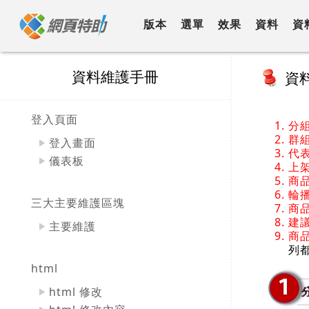
跳
到
版本
選單
效果
資料
資
主
要
內
容
資料維護手冊
資
登入頁面
分
群
登入畫面
代
儀表板
上
商
輪
三大主要維護區塊
商
建
主要維護
商
列
html
html 修改