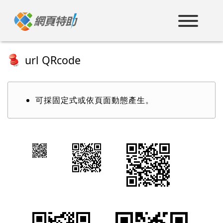
跳
到
主
要
內
容
url QRcode
可採固定式或依頁面動態產生。