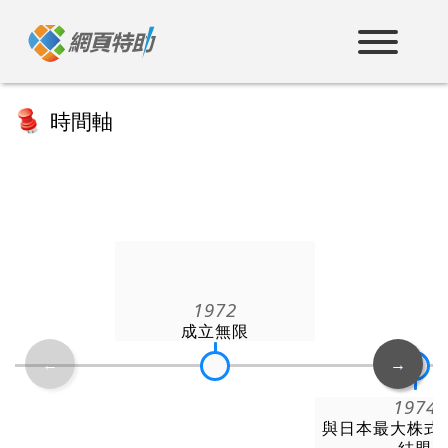
跳
到
主
要
內
容
時間軸
1972
成立無限
←
→
1974
與日本最大株式